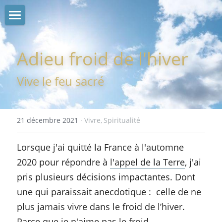
A propos
Adieu froid de l'hiver
Blog
Vive le feu sacré
Me contacter
Photos
21 décembre 2021
·
Vivre,
Spiritualité
Rechercher
Lorsque j'ai quitté la France à l'automne 
2020 pour répondre à 
l'appel de la Terre
, j'ai 
pris plusieurs décisions impactantes. Dont 
une qui paraissait anecdotique :  celle de ne 
plus jamais vivre dans le froid de l’hiver. 
Parce que je n'aime pas le froid.