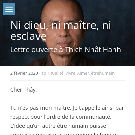
A propos
Ni dieu, ni maître, ni 
esclave
Blog
Lettre ouverte à Thich Nhât Hanh
Me contacter
Photos
2 février 2020
·
spiritualité,
Vivre,
Aimer,
êtrehumain
Rechercher
Cher Thây,
Tu n’es pas mon maître. Je t’appelle ainsi par 
respect pour l’ordre de ta communauté.
L'idée qu’un autre être humain puisse 
connaître mieux que moi-même le fond ou 