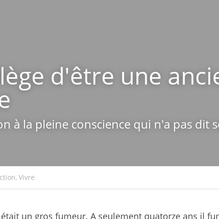
ilège d'être une anci
e
on à la pleine conscience qui n'a pas dit
ction,
Vivre
 
était un gros fumeur. A seulement quatorze ans il fu