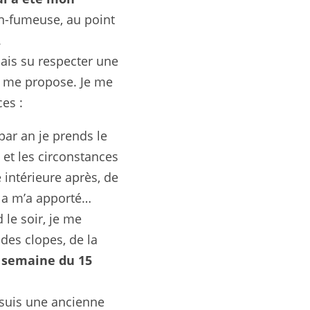
n-fumeuse, au point 
.
ais su respecter une 
n me propose. Je me 
es :
 par an je prends le 
 et les circonstances 
intérieure après, de 
ela m’a apporté…
le soir, je me 
es clopes, de la 
a semaine du 15 
 suis une ancienne 