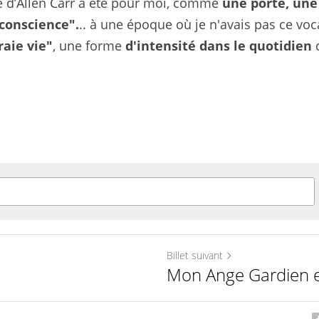
re d’Allen Carr a été pour moi, comme 
une porte, une
 conscience".
.. à une époque où je n'avais pas ce vocab
raie vie"
, une forme 
d'intensité dans le quotidien 
Billet suivant
Mon Ange Gardien e