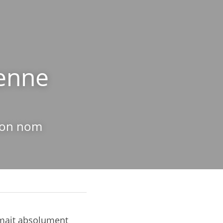
enne 
 son nom
mait absolument 