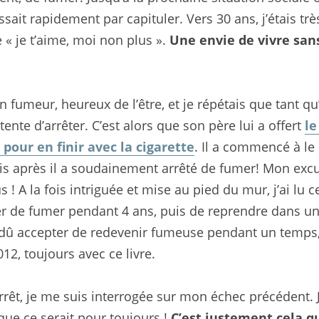
ssait rapidement par capituler. Vers 30 ans, j’étais tr
 « je t’aime, moi non plus ». 
Une envie de vivre san
n fumeur, heureux de l’être, et je répétais que tant qu’il
ente d’arrêter. C’est alors que son père lui a offert 
le
our en finir avec la cigarette
. Il a commencé à le 
is après il a soudainement arrêté de fumer! Mon exc
s ! A la fois intriguée et mise au pied du mur, j’ai lu ce
êter de fumer pendant 4 ans, puis de reprendre dans 
dû accepter de redevenir fumeuse pendant un temps, p
12, toujours avec ce livre.
rêt, je me suis interrogée sur mon échec précédent. J’a
ue ce serait pour toujours ! 
C’est justement cela qu