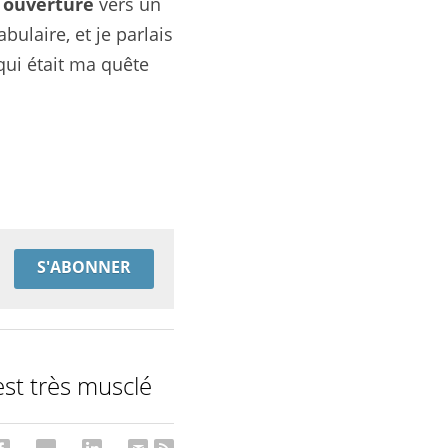
 ouverture 
vers un 
ulaire, et je parlais 
qui était ma quête 
S'ABONNER
st très musclé