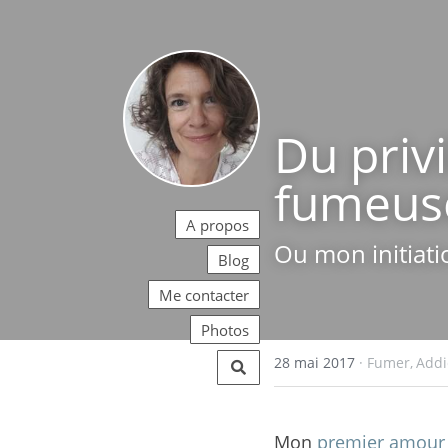
Du priv
fumeus
A propos
Ou mon initiati
Blog
Me contacter
Photos
28 mai 2017
·
Fumer,
Addi
Mon 
premier amour