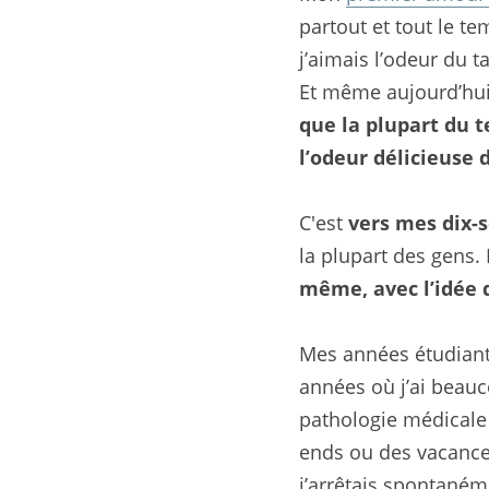
partout et tout le te
j’aimais l’odeur du t
Et même aujourd’hui
que la plupart du t
l’odeur délicieuse 
C'est 
vers mes dix-
la plupart des gens
même, avec l’idée q
Mes années étudiante
années où j’ai beau
pathologie médicale 
ends ou des vacances,
j’arrêtais spontanéme