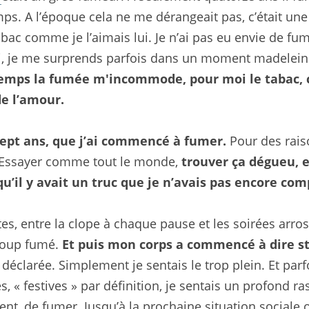
mps. A l’époque cela ne me dérangeait pas, c’était une p
abac comme je l’aimais lui. Je n’ai pas eu envie de fu
, je me surprends parfois dans un moment madeleine
emps la fumée m'incommode, pour moi le tabac, c’e
de l’amour.
sept ans, que j’ai commencé à fumer. 
Pour des rai
. Essayer comme tout le monde, 
trouver ça dégueu, e
u’il y avait un truc que je n’avais pas encore co
s, entre la clope à chaque pause et les soirées arrosé
coup fumé. 
Et puis mon corps a commencé à dire s
déclarée. Simplement je sentais le trop plein. Et parf
 « festives » par définition, je sentais un profond ras
nt, de fumer. Jusqu’à la prochaine situation sociale o