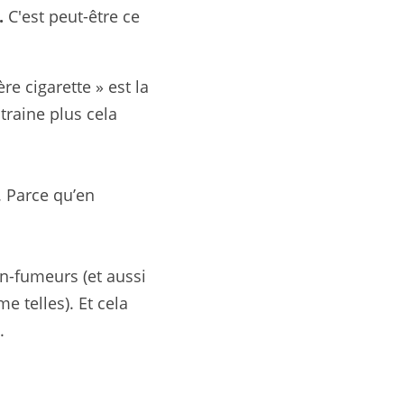
.
 C'est peut-être ce 
e cigarette » est la 
raine plus cela 
 Parce qu’en 
-fumeurs (et aussi 
 telles). Et cela 
.