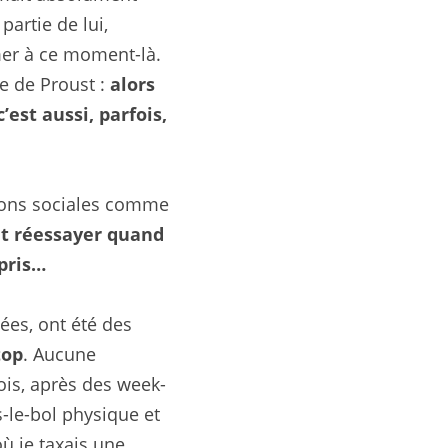
artie de lui, 
mer à ce moment-là. 
 de Proust : 
alors 
st aussi, parfois, 
sons sociales comme 
t réessayer quand 
mpris…
es, ont été des 
top
. Aucune 
ois, après des week-
-le-bol physique et 
ù je taxais une 