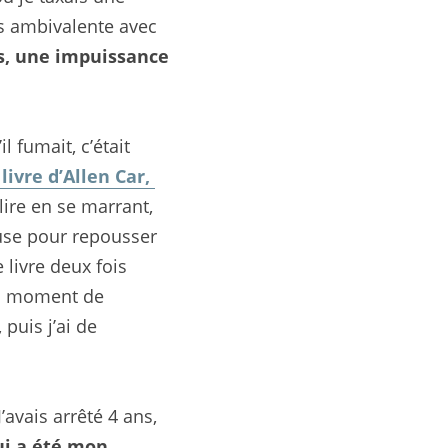
ès ambivalente avec 
s, une impuissance 
 fumait, c’était 
 livre d’Allen Car, 
lire en se marrant, 
use pour repousser 
 livre deux fois 
un moment de 
uis j’ai de 
vais arrêté 4 ans, 
i a été mon 