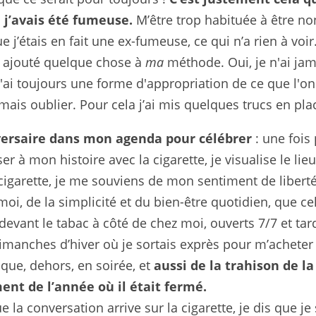
 j’avais été fumeuse.
 M’être trop habituée à être no
 j’étais en fait une ex-fumeuse, ce qui n’a rien à voir
’ai ajouté quelque chose à 
ma
 méthode. Oui, je n'ai jam
 j'ai toujours une forme d'appropriation de ce que l'o
mais oublier. Pour cela j’ai mis quelques trucs en plac
ersaire dans mon agenda pour célébrer
 : une fois
 à mon histoire avec la cigarette, je visualise le lieu
igarette, je me souviens de mon sentiment de liberté 
moi, de la simplicité et du bien-être quotidien, que c
evant le tabac à côté de chez moi, ouverts 7/7 et tard 
imanches d’hiver où je sortais exprès pour m’acheter d
ue, dehors, en soirée, et 
aussi de la trahison de l
nt de l’année où il était fermé.
 la conversation arrive sur la cigarette, je dis que je