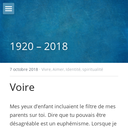
A propos
Blog
1920 – 2018
Me contacter
Photos
7 octobre 2018
·
Vivre,
Aimer,
Identité,
spiritualité
Rechercher
Voire
Mes yeux d’enfant incluaient le filtre de mes 
parents sur toi. Dire que tu pouvais être 
désagréable est un euphémisme. Lorsque je 